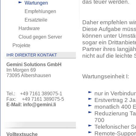
das teuer werden.
Wartungen
Empfehlungen
Ersatzteile
Daher empfehlen wir
Hardware
Diese Aufgabe müsse
können unter Umstä
Cloud gegen Server
sogar ein Drittanbiet
Projekte
Partner ihres langjäh
IHR DIREKTER KONTAKT
nicht auf die leicht
Gemini Solutions GmbH
Im Morgen 69
73095 Albershausen
Wartungseinheit I:
nur in Verbindu
Tel.: +49 7161 389075-1
Fax: +49 7161 389075-5
Erstvertrag 2 J
E-Mail:
info@gemini.li
monatlich 400 
Reduzierung Ta
700
Telefonischer S
Remote-Support 
Volltextsuche