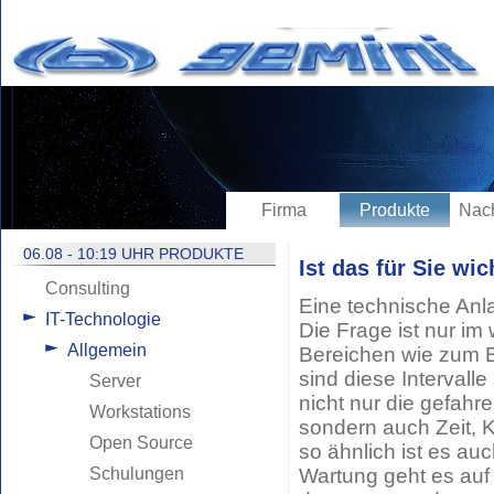
Firma
Produkte
Nach
06.08 - 10:19 UHR PRODUKTE
Ist das für Sie wic
Consulting
Eine technische Anl
IT-Technologie
Die Frage ist nur im 
Allgemein
Bereichen wie zum B
sind diese Intervall
Server
nicht nur die gefahr
Workstations
sondern auch Zeit, 
Open Source
so ähnlich ist es au
Schulungen
Wartung geht es auf 