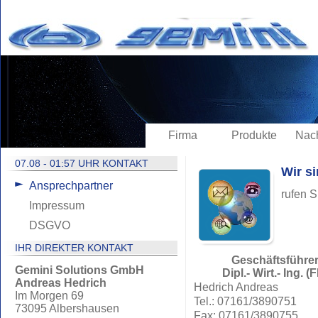
Firma
Produkte
Nach
07.08 - 01:57 UHR KONTAKT
Wir si
Ansprechpartner
rufen S
Impressum
DSGVO
IHR DIREKTER KONTAKT
Geschäftsführe
Gemini Solutions GmbH
Dipl.- Wirt.- Ing. (
Andreas Hedrich
Hedrich Andreas
Im Morgen 69
Tel.: 07161/3890751
73095 Albershausen
Fax: 07161/3890755