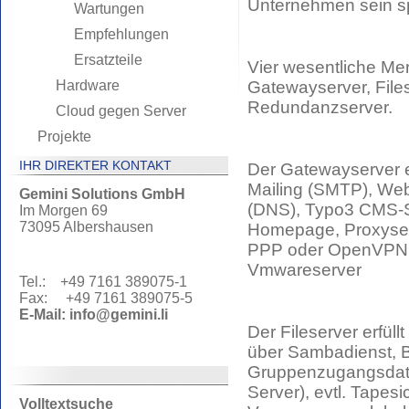
Unternehmen sein spe
Wartungen
Empfehlungen
Ersatzteile
Vier wesentliche Me
Hardware
Gatewayserver, File
Redundanzserver.
Cloud gegen Server
Projekte
IHR DIREKTER KONTAKT
Der Gatewayserver er
Mailing (SMTP), We
Gemini Solutions GmbH
(DNS), Typo3 CMS-S
Im Morgen 69
73095 Albershausen
Homepage, Proxyser
PPP oder OpenVPN,
Vmwareserver
Tel.: +49 7161 389075-1
Fax: +49 7161 389075-5
E-Mail:
info@gemini.li
Der Fileserver erfüll
über Sambadienst, 
Gruppenzugangsdate
Server), evtl. Tape
Volltextsuche