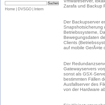
Vmwareserver, loka
Zarafa und Backup F
Home
|
DVSGO
|
Intern
Der Backupserver er
Snapshotsicherung d
Betriebssysteme, D
Bewegungsdaten des
Clients (Betriebssy
auf mobile GerÃ¤te 
Der Redundanzserver 
Gatewayservers vor
sonst als GSX-Serve
bestimmten Fällen d
Ausfallserver des Fil
von der Hardware a