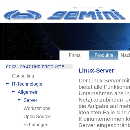
Firma
Produkte
Nach
07.08 - 09:47 UHR PRODUKTE
Linux-Server
Consulting
Der Linux Server mi
IT-Technologie
bietet alle Funktion
Allgemein
Unternehmen ans Inte
Netz) anzubinden. 
Server
die Aufgabe auf mehr
Workstations
idealsten Falle sind 
Open Source
Kleinunternehmen k
Schulungen
Server eingeschränkt