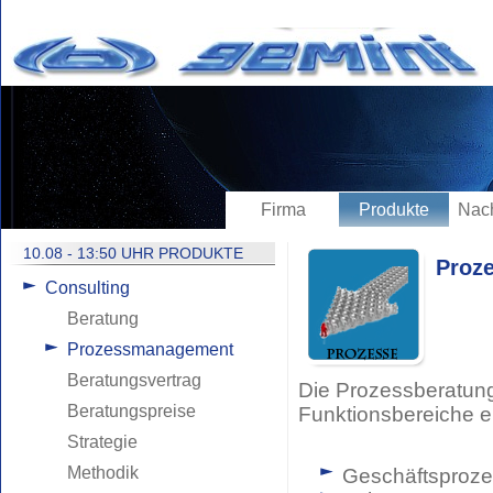
Firma
Produkte
Nach
10.08 - 13:50 UHR PRODUKTE
Proz
Consulting
Beratung
Prozessmanagement
Beratungsvertrag
Die Prozessberatung
Beratungspreise
Funktionsbereiche ei
Strategie
Methodik
Geschäftsproz