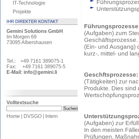
Führungsproze
IT-Technologie
Unterstützungs
Projekte
IHR DIREKTER KONTAKT
Führungsprozesse
Gemini Solutions GmbH
(Aufgaben) zum Ste
Im Morgen 69
Geschäftsprozesse. 
73095 Albershausen
(Ein- und Ausgang) d
kurz-, mittel- und l
Tel.: +49 7161 389075-1
Fax: +49 7161 389075-5
E-Mail:
info@gemini.li
Geschftsprozesse:
(Tätigkeiten) zur na
Produkte. Dies sind
Wertschöpfungsproze
Volltextsuche
Unterstützungspro
Home
|
DVSGO
|
Intern
(Aufgaben) zur Erfü
In den meisten Fälle
Prüfungen, Maßnahm