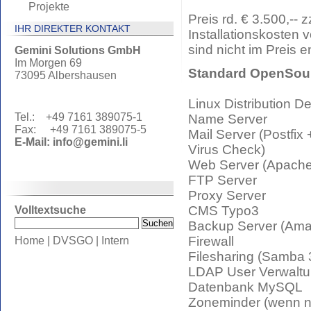
Projekte
Preis rd. € 3.500,-- z
IHR DIREKTER KONTAKT
Installationskosten v
sind nicht im Preis e
Gemini Solutions GmbH
Im Morgen 69
Standard OpenSour
73095 Albershausen
Linux Distribution D
Tel.: +49 7161 389075-1
Name Server
Fax: +49 7161 389075-5
Mail Server (Postfix
E-Mail:
info@gemini.li
Virus Check)
Web Server (Apach
FTP Server
Proxy Server
CMS Typo3
Volltextsuche
Backup Server (Ama
Firewall
Home
|
DVSGO
|
Intern
Filesharing (Samba 
LDAP User Verwalt
Datenbank MySQL
Zoneminder (wenn n